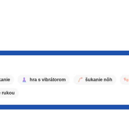
kanie
hra s vibrátorom
šukanie nôh
 rukou