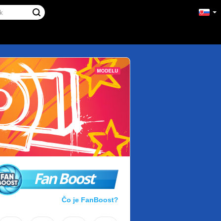
Fan Boost
Čo je FanBoost?