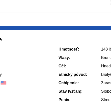
e
Hmotnosť:
143 l
Vlasy:
Brune
Oči:
Hned
y
Etnický pôvod:
Biely
Ochlpenie:
Zaras
Stav (vzťah):
Slob
Penis:
Stred