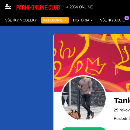
2054 ONLINE
VŠETKY MODELKY
KATEGÓRIE
HISTÓRIA
VŠETKY AKCIE
Tan
29 rokov
Posledné