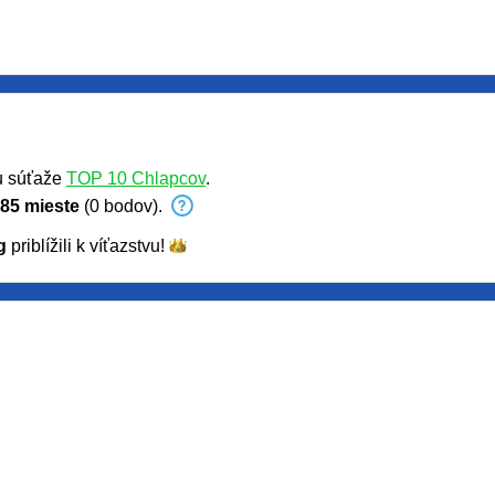
u súťaže
TOP 10 Chlapcov
.
85 mieste
(0 bodov).
g
priblížili k
víťazstvu!