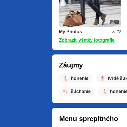
1
My Photos
78
Zobraziť všetky fotografie
Záujmy
honenie
tvrdé šu
šúchanie
honenie
Menu sprepitného