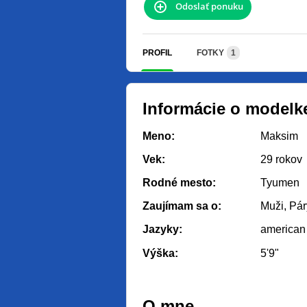
Odoslať ponuku
PROFIL
FOTKY
1
Informácie o modelk
Meno:
Maksim
Vek:
29 rokov
Rodné mesto:
Tyumen
Zaujímam sa o:
Muži, Pár
Jazyky:
american
Výška:
5'9"
O mne