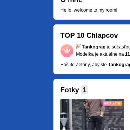
Hello, welcome to my room!
TOP 10 Chlapcov
Tankograg
je súčasťo
Modelka je aktuálne na
11
Pošlite Žetóny, aby ste
Tankogra
Fotky
1
BEZPLATNE