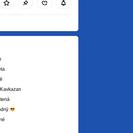
b
ta
é
/Kavkazan
tená
odný
né