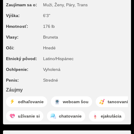
Zaujímam sa o:
Muži, Ženy, Páry, Trans
Výška:
6'3"
Hmotnosť:
176 lb
Vlasy:
Bruneta
Oči:
Hnedé
Etnický pôvod:
Latino/Hispánec
Ochlpenie:
Vyholená
Penis:
Stredné
Záujmy
odhaľovanie
webcam šou
tancovanie
užívanie si
chatovanie
ejakulácia