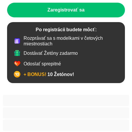
Zaregistrovať sa
Po registrácii budete môcť:
Rozprávať sa s modelkami v četových
miestnostiach
Dostávať Žetóny zadarmo
Odoslať sprepitné
+ BONUS!
10 Žetónov!
Anál
Bisexuál
Gay