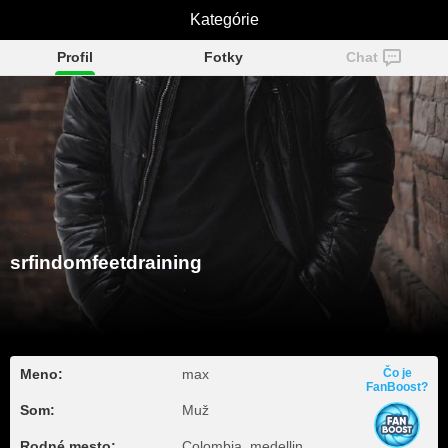
srfindomfeetdraining
Kategórie
Profil
Fotky
Chat
srfindomfeetdraining
Meno:
max
Čo je
FanBoost?
Som:
Muž
Rodné mesto:
Colombia, medellin