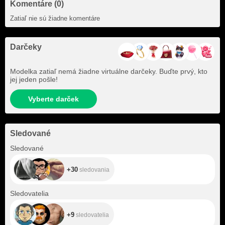
Komentáre (0)
Zatiaľ nie sú žiadne komentáre
Darčeky
Modelka zatiaľ nemá žiadne virtuálne darčeky. Buďte prvý, kto
jej jeden pošle!
Vyberte darček
Sledované
+30
Sledované
+30
sledovania
+9
Sledovatelia
+9
sledovatelia