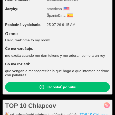
Jazyky:
american
Španielčina
Posledné vysielanie:
25.07.26 9:15 AM
O mne
Hello, welcome to my room!
Čo ma vzrušuje:
me excita cuando me dan tokens y me adoran como a un rey
Čo ma rozladí:
que vengan a menospreciar lo que hago o que intenten herirme
con palabras
Odoslať ponuku
TOP 10 Chlapcov
srfindomfeetdraining
je súčasťou súťaže
TOP 10 Chlapcov
.