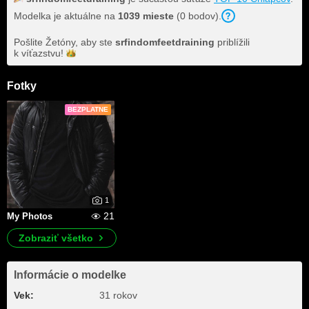
Modelka je aktuálne na
1039 mieste
(0 bodov).
Pošlite Žetóny, aby ste
srfindomfeetdraining
priblížili
k
víťazstvu!
Fotky
BEZPLATNE
1
21
My Photos
Zobraziť všetko
Informácie o modelke
Vek:
31 rokov