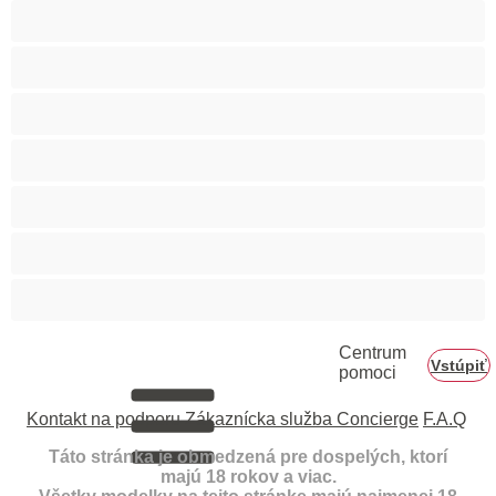
Internát
Mackovia
Najlepšie pre súkromné
Priama
Páry
Svalnaté
Veľký penis
Centrum
Vstúpiť
pomoci
Kontakt na podporu
Zákaznícka služba Concierge
F.A.Q
Táto stránka je obmedzená pre dospelých, ktorí
majú 18 rokov a viac.