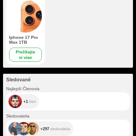
Iphone 17 Pro
Max 1TB
Prečítajte
si viac
Sledované
+1
Najlepší Členovia
+1
člen
+297
Sledovatelia
+297
sledovatelia