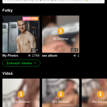
Fotky
BEZPLATNE
50 Žetónov
8
5
1766
1
My Photos
sex album
Zobraziť všetko
Videá
370 Žetónov
430 Žetónov
260 Žetón