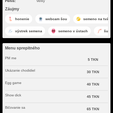
Penis:
Veľký
Záujmy
honenie
webcam šou
semeno na tvári
výstrek semena
semeno v ústach
šuka
Menu sprepitného
PM me
5 TKN
Ukázanie chodidiel
30 TKN
Egg game
40 TKN
Show dick
45 TKN
Bičovanie sa
65 TKN