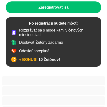
Zaregistrovať sa
Po registrácii budete môcť:
Rozprávať sa s modelkami v četových
miestnostiach
Dostávať Žetóny zadarmo
Odoslať sprepitné
+ BONUS!
10 Žetónov!
Anál
Bisexuál
Gay