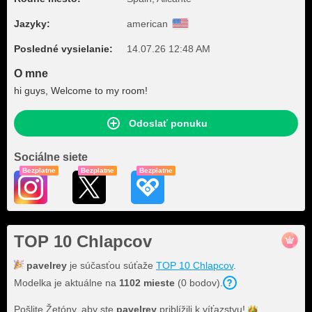
Jazyky:
american
Posledné vysielanie:
14.07.26 12:48 AM
O mne
hi guys, Welcome to my room!
Odoslať ponuku
Sociálne siete
Bezplatne
Bezplatne
Bezplatne
TOP 10 Chlapcov
pavelrey
je súčasťou súťaže
TOP 10 Chlapcov
.
Modelka je aktuálne na
1102 mieste
(0 bodov).
Pošlite Žetóny, aby ste
pavelrey
priblížili k
víťazstvu!