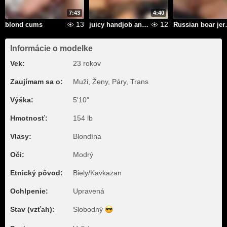
7:43
4:40
13
12
blond cums
juicy handjob and powerful sperm
Russian b
Informácie o modelke
Vek:
23 rokov
Zaujímam sa o:
Muži, Ženy, Páry, Trans
Výška:
5'10"
Hmotnosť:
154 lb
Vlasy:
Blondína
Oči:
Modrý
Etnický pôvod:
Biely/Kavkazan
Ochlpenie:
Upravená
Stav (vzťah):
Slobodný