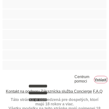
Internát
Mackovia
Najlepšie pre súkromné
Priama
Páry
Svalnaté
Veľký penis
Centrum
Vstúpiť
pomoci
Kontakt na podporu
Zákaznícka služba Concierge
F.A.Q
Táto stránka je obmedzená pre dospelých, ktorí
majú 18 rokov a viac.
Všetky modelky na tejto stránke majú najmenej 18