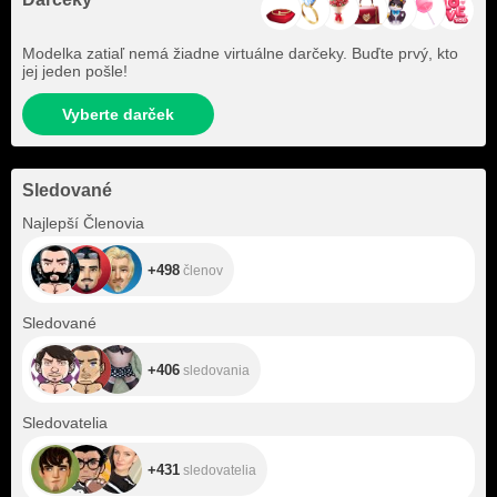
Modelka zatiaľ nemá žiadne virtuálne darčeky. Buďte prvý, kto
jej jeden pošle!
Vyberte darček
Sledované
+498
Najlepší Členovia
+498
členov
+406
Sledované
+406
sledovania
+431
Sledovatelia
+431
sledovatelia