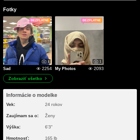
Fotky
BEZPLATNE
BEZPLATNE
1
1
2254
2093
Sad
My Photos
Zobraziť všetko
Informácie o modelke
Vek:
24 rokov
Zaujímam sa o:
Ženy
Výška:
6'3"
Hmotnosť:
165 lb