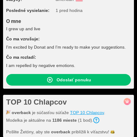
Posledné vysielanie:
1 pred hodina
O mne
I grew up and live
Čo ma vzrušuje:
I'm excited by Donat and I'm ready to make your suggestions.
Čo ma rozladí:
I am repelled by negative emotions.
Odoslať ponuku
TOP 10 Chlapcov
overback
je súčasťou súťaže
TOP 10 Chlapcov
.
Modelka je aktuálne na
1186 mieste
(1 bod).
Pošlite Žetóny, aby ste
overback
priblížili k
víťazstvu!