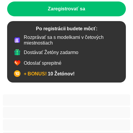
Zaregistrovať sa
Po registrácii budete môcť:
Rozprávať sa s modelkami v četových
miestnostiach
Dostávať Žetóny zadarmo
Odoslať sprepitné
+ BONUS!
10 Žetónov!
Anál
Bisexuál
Gay