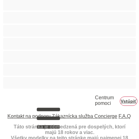
Internát
Mackovia
Najlepšie pre súkromné
Priama
Páry
Svalnaté
Veľký penis
Centrum
Vstúpiť
pomoci
Kontakt na podporu
Zákaznícka služba Concierge
F.A.Q
Táto stránka je obmedzená pre dospelých, ktorí
majú 18 rokov a viac.
Všetky modelky na tejto stránke majú najmenej 18