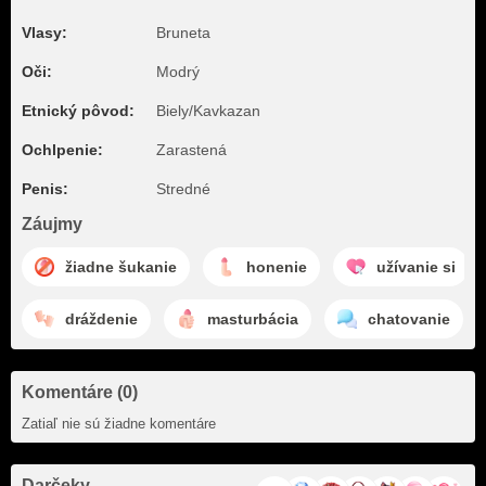
Vlasy:
Bruneta
Oči:
Modrý
Etnický pôvod:
Biely/Kavkazan
Ochlpenie:
Zarastená
Penis:
Stredné
Záujmy
žiadne šukanie
honenie
užívanie si
dráždenie
masturbácia
chatovanie
Komentáre (0)
Zatiaľ nie sú žiadne komentáre
Darčeky