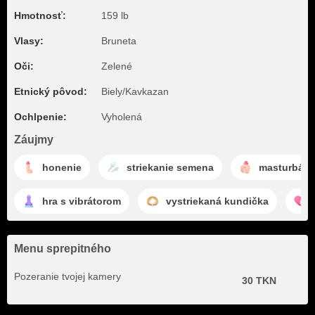
Hmotnosť:
159 lb
Vlasy:
Bruneta
Oči:
Zelené
Etnický pôvod:
Biely/Kavkazan
Ochlpenie:
Vyholená
Záujmy
honenie
striekanie semena
masturbáci
hra s vibrátorom
vystriekaná kundička
Menu sprepitného
Pozeranie tvojej kamery
30 TKN