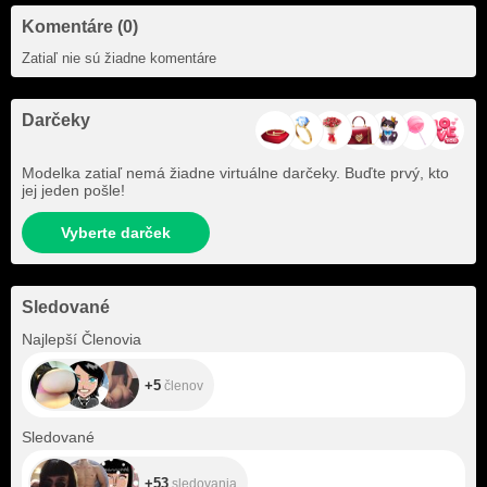
Komentáre (0)
Zatiaľ nie sú žiadne komentáre
Darčeky
Modelka zatiaľ nemá žiadne virtuálne darčeky. Buďte prvý, kto
jej jeden pošle!
Vyberte darček
Sledované
+5
Najlepší Členovia
+5
členov
+53
Sledované
+53
sledovania