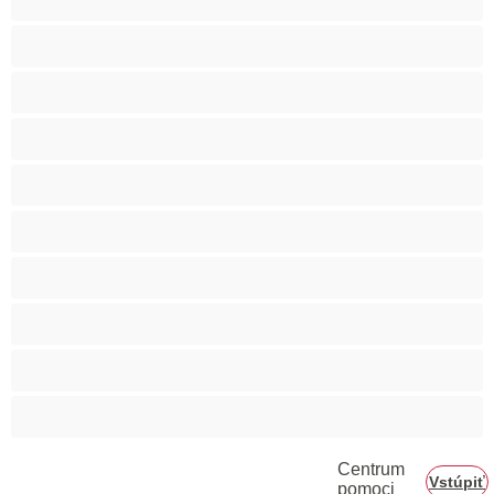
Bisexuál
Gay
Internát
Mackovia
Najlepšie pre súkromné
Priama
Páry
Svalnaté
Veľký penis
Centrum
Vstúpiť
pomoci