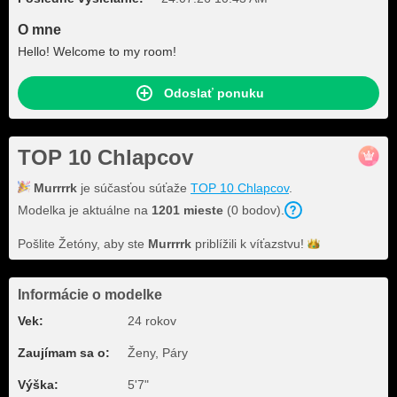
O mne
Hello! Welcome to my room!
Odoslať ponuku
TOP 10 Chlapcov
Murrrrk
je súčasťou súťaže
TOP 10 Chlapcov
.
Modelka je aktuálne na
1201 mieste
(0 bodov).
Pošlite Žetóny, aby ste
Murrrrk
priblížili k
víťazstvu!
Informácie o modelke
Vek:
24 rokov
Zaujímam sa o:
Ženy, Páry
Výška:
5'7"