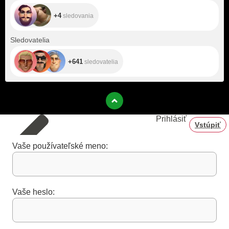
+4
sledovania
+641
Sledovatelia
+641
sledovatelia
Prihlásiť
Vstúpiť
Vaše používateľské meno:
Vaše heslo: