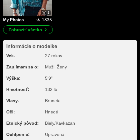
1
1835
My Photos
Zobraziť všetko
Informácie o modelke
Vek:
27 rokov
Zaujímam sa o:
Muži, Ženy
Výška:
5'9"
Hmotnosť:
132 lb
Vlasy:
Bruneta
Oči:
Hnedé
Etnický pôvod:
Biely/Kavkazan
Ochlpenie:
Upravená