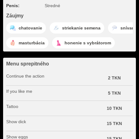
Penis:
Stredné
Záujmy
chatovanie
striekanie semena
snívanie
masturbácia
honenie s vybrátorom
Menu sprepitného
Continue the action
2 TKN
If you like me
5 TKN
Tattoo
10 TKN
Show dick
15 TKN
Show eggs
15 TKN