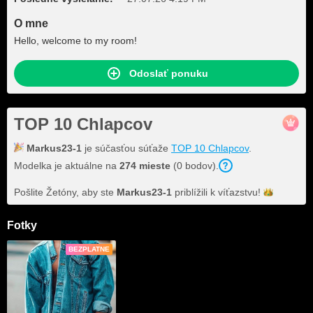
O mne
Hello, welcome to my room!
Odoslať ponuku
TOP 10 Chlapcov
Markus23-1
je súčasťou súťaže
TOP 10 Chlapcov
.
Modelka je aktuálne na
274 mieste
(0 bodov).
Pošlite Žetóny, aby ste
Markus23-1
priblížili k
víťazstvu!
Fotky
BEZPLATNE