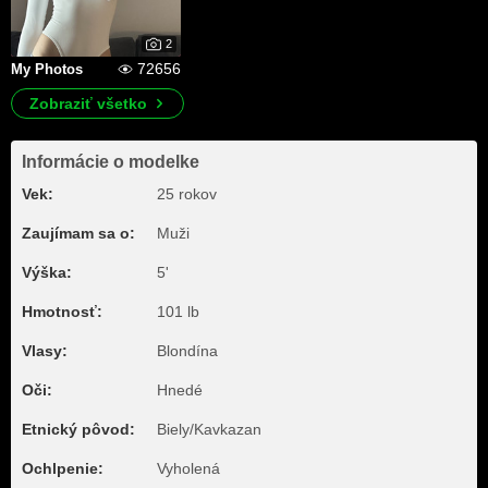
2
72656
My Photos
Zobraziť všetko
Informácie o modelke
Vek:
25 rokov
Zaujímam sa o:
Muži
Výška:
5'
Hmotnosť:
101 lb
Vlasy:
Blondína
Oči:
Hnedé
Etnický pôvod:
Biely/Kavkazan
Ochlpenie:
Vyholená