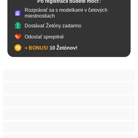
Po registrácii budete môcť:
Rozprávať sa s modelkami v četových
miestnostiach
Dostávať Žetóny zadarmo
Odoslať sprepitné
+ BONUS!
10 Žetónov!
Anál
Bisexuál
Gay
Internát
Mackovia
Najlepšie pre súkromné