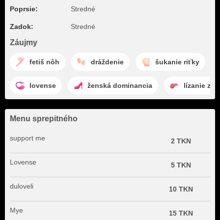
Poprsie:
Stredné
Zadok:
Stredné
Záujmy
fetiš nôh
dráždenie
šukanie riťky
lovense
ženská dominancia
lízanie za
Menu sprepitného
support me
2 TKN
Lovense
5 TKN
duloveli
10 TKN
Mye
15 TKN