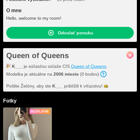
O mne
Hello, welcome to my room!
Odoslať ponuku
Queen of Queens
K___
je súčasťou súťaže CIS
Queen of Queens
.
Modelka je aktuálne na
2006 mieste
(0 bodov).
Pošlite Žetóny, aby ste
K___
priblížili k
víťazstvu!
Fotky
BEZPLATNE