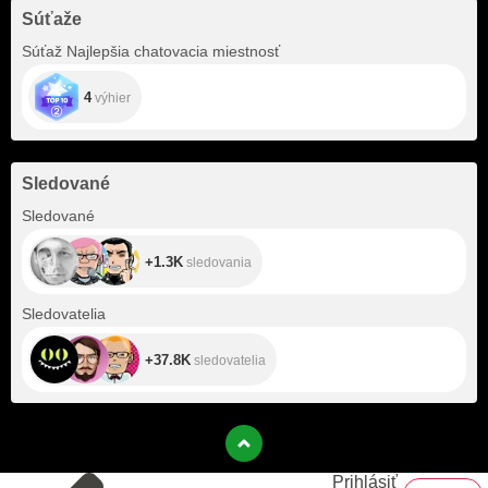
Súťaže
Súťaž Najlepšia chatovacia miestnosť
4
výhier
Sledované
+1.3K
Sledované
+1.3K
sledovania
+37.8K
Sledovatelia
+37.8K
sledovatelia
Prihlásiť