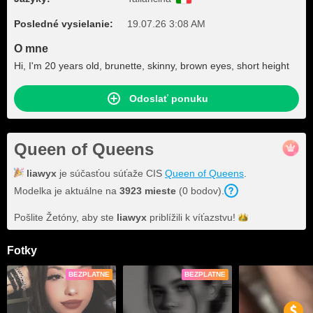
Posledné vysielanie:
19.07.26 3:08 AM
O mne
Hi, I'm 20 years old, brunette, skinny, brown eyes, short height
Odoslať ponuku
Queen of Queens
liawyx
je súčasťou súťaže CIS
Queen of Queens
.
Modelka je aktuálne na
3923 mieste
(0 bodov).
Pošlite Žetóny, aby ste
liawyx
priblížili k
víťazstvu!
Fotky
BEZPLATNE
BEZPLATNE