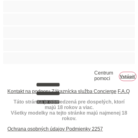
Najlepšie pre súkromné
Priama
Páry
Svalnaté
Veľký penis
Centrum
Vstúpiť
pomoci
Kontakt na podporu
Zákaznícka služba Concierge
F.A.Q
Táto stránka je obmedzená pre dospelých, ktorí
majú 18 rokov a viac.
Všetky modelky na tejto stránke majú najmenej 18
rokov.
Ochrana osobných údajov
Podmienky
2257