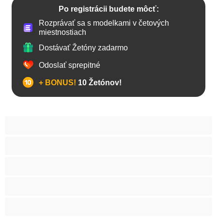
Po registrácii budete môcť:
Rozprávať sa s modelkami v četových
miestnostiach
Dostávať Žetóny zadarmo
Odoslať sprepitné
+ BONUS!
10 Žetónov!
Anál
Bisexuál
Gay
Internát
Mackovia