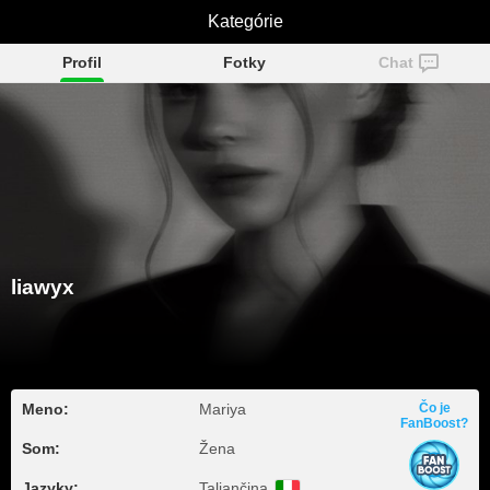
Kategórie
liawyx
Profil
Fotky
Chat
liawyx
Meno:
Mariya
Čo je
FanBoost?
Som:
Žena
Jazyky:
Taliančina