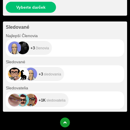
Vyberte darček
Sledované
+3
Najlepší Členovia
+3
členovia
+3
Sledované
+3
sledovania
+1K
Sledovatelia
+1K
sledovatelia