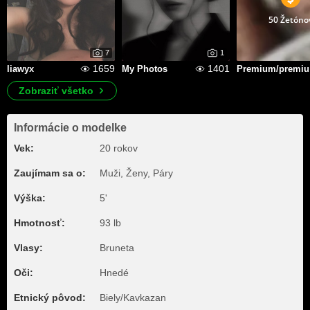
50 Žetóno
7
1
1659
1401
liawyx
My Photos
P
Zobraziť všetko
Informácie o modelke
Vek:
20 rokov
Zaujímam sa o:
Muži, Ženy, Páry
Výška:
5'
Hmotnosť:
93 lb
Vlasy:
Bruneta
Oči:
Hnedé
Etnický pôvod:
Biely/Kavkazan