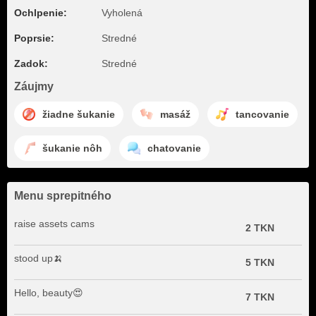
Ochlpenie:
Vyholená
Poprsie:
Stredné
Zadok:
Stredné
Záujmy
žiadne šukanie
masáž
tancovanie
šukanie nôh
chatovanie
Menu sprepitného
raise assets cams
2 TKN
stood up🍌
5 TKN
Hello, beauty😍
7 TKN