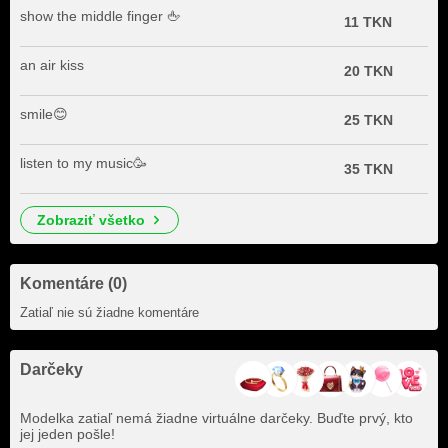
show the middle finger 🖕
11 TKN
an air kiss
20 TKN
smile😊
25 TKN
listen to my music🥳
35 TKN
zobraziť všetko
Komentáre (0)
Zatiaľ nie sú žiadne komentáre
Darčeky
Modelka zatiaľ nemá žiadne virtuálne darčeky. Buďte prvý, kto
jej jeden pošle!