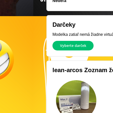
Nedeľa
Darčeky
Modelka zatiaľ nemá žiadne virtuál
Vyberte darček
lean-arcos
Zoznam že