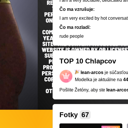
I am a very sociable, dedicated an
Čo ma vzrušuje:
I am very excited by hot conversa
Čo ma rozladí:
rude people
TOP 10 Chlapcov
lean-arcos
je súčasťo
Modelka je aktuálne na
44
Pošlite Žetóny, aby ste
lean-arco
Fotky
67