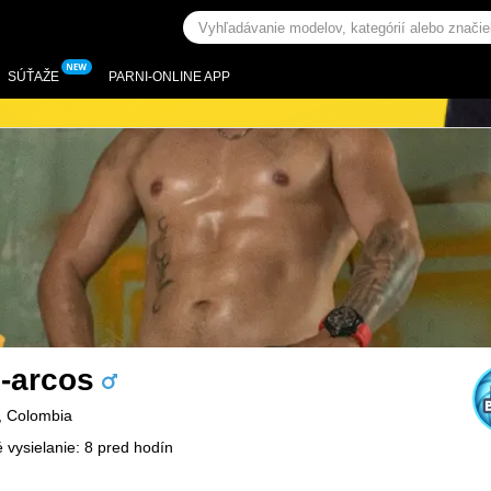
SÚŤAŽE
PARNI-ONLINE APP
n-arcos
, Colombia
 vysielanie: 8 pred hodín