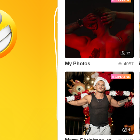
BEZPLATNE
12
My Photos
4057
BEZPLATNE
4