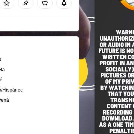
b
ta
é
o/Hispánec
vená