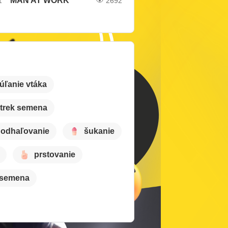
MAN AT WORK
1
2692
úľanie vtáka
trek semena
odhaľovanie
šukanie
prstovanie
 semena