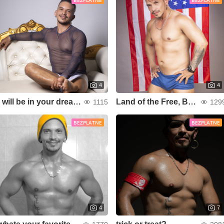
BEZPLATNE
BEZPLATNE
4
4
i will be in your dreams
Land of the Free, Because of the Brave
1115
129
BEZPLATNE
BEZPLATNE
4
7