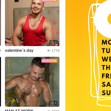
BEZPLATNE
4
valentine´s day
9
1774
BEZPLATNE
4