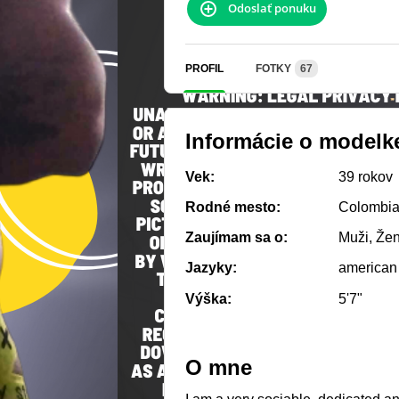
Odoslať ponuku
PROFIL
FOTKY
67
Informácie o modelk
Vek:
39 rokov
Rodné mesto:
Colombia,
Zaujímam sa o:
Muži, Že
Jazyky:
american
Výška:
5'7"
O mne