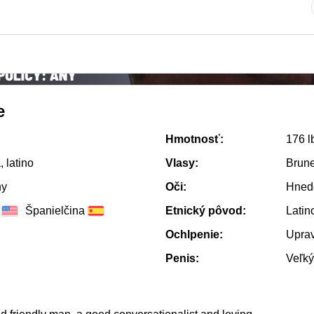
e
Hmotnosť:
176 l
 latino
Vlasy:
Brune
ny
Oči:
Hned
Španielčina
Etnický pôvod:
Latin
Ochlpenie:
Upra
Penis:
Veľký