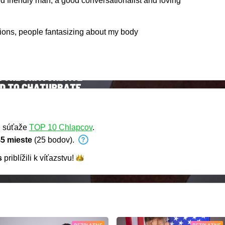
d friendly man, a good conversationalist and loving
tions, people fantasizing about my body
u súťaže
TOP 10 Chlapcov
.
5 mieste
(25 bodov).
s
priblížili k
víťazstvu!