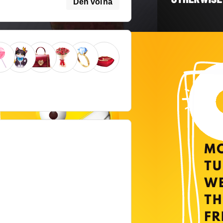
Deň voľna