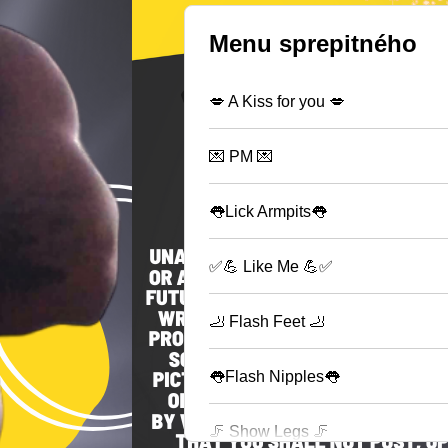
Menu sprepitného
💋 A Kiss for you 💋
💌 PM 💌
👅Lick Armpits👅
✅💪 Like Me 💪✅
🦶 Flash Feet 🦶
👅Flash Nipples👅
🦵 Show Legs 🦵