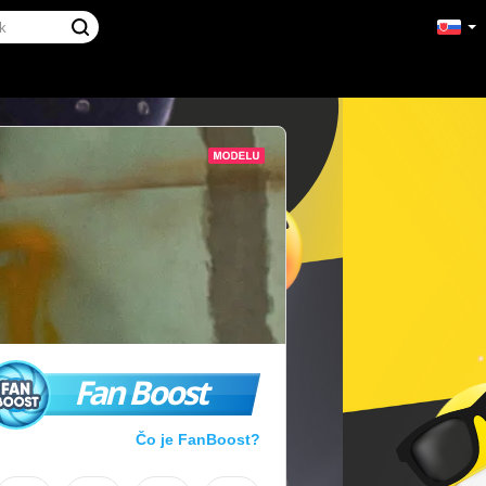
Fan Boost
Čo je FanBoost?