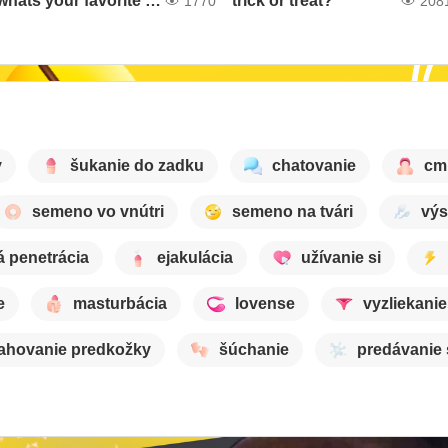
whats your favorite color
trick or treat?
1770
208
y
šukanie do zadku
chatovanie
cm
semeno vo vnútri
semeno na tvári
výs
á penetrácia
ejakulácia
užívanie si
e
masturbácia
lovense
vyzliekanie
ahovanie predkožky
šúchanie
predávanie