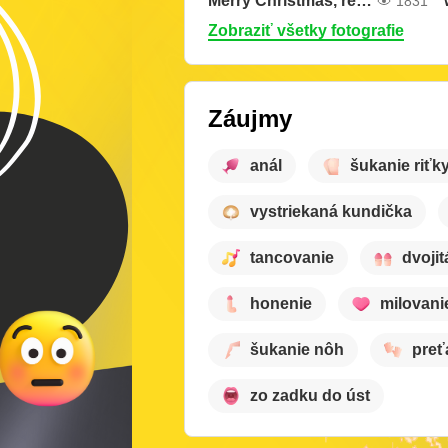
Merry Christmas, remember that I love you
1831
Zobraziť všetky fotografie
Záujmy
anál
šukanie riťk
vystriekaná kundička
tancovanie
dvojit
honenie
milovani
šukanie nôh
preť
zo zadku do úst