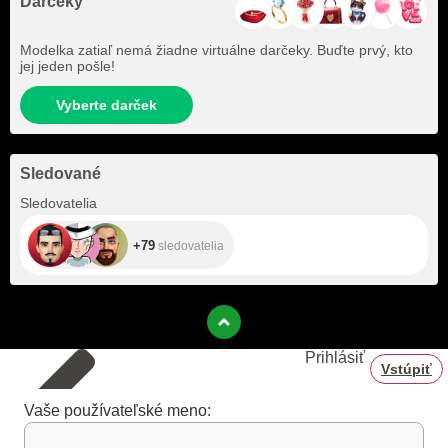
Darčeky
Modelka zatiaľ nemá žiadne virtuálne darčeky. Buďte prvý, kto
jej jeden pošle!
Vyberte darček
Sledované
+79
Sledovatelia
+79
sledovatelia
Prihlásiť
Vstúpiť
Vaše používateľské meno: