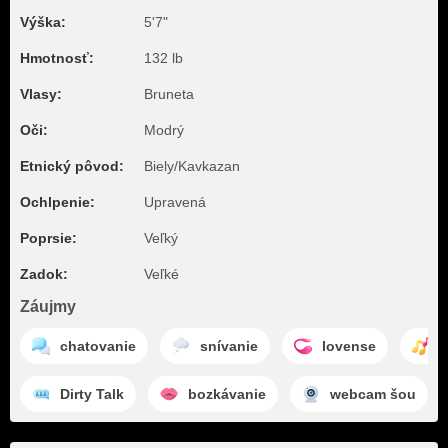
Výška:
5'7"
Hmotnosť:
132 lb
Vlasy:
Bruneta
Oči:
Modrý
Etnický pôvod:
Biely/Kavkazan
Ochlpenie:
Upravená
Poprsie:
Veľký
Zadok:
Veľké
Záujmy
chatovanie
snívanie
lovense
t
Dirty Talk
bozkávanie
webcam šou