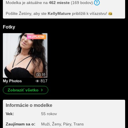
Modelka je aktuálne na
462 mieste
(169 bodov).
Pošlite Žetóny, aby ste
KellyMature
priblížili k
víťazstvu!
Fotky
BEZPLATNE
10
817
My Photos
Zobraziť všetko
Informácie o modelke
Vek:
55 rokov
Zaujímam sa o:
Muži, Ženy, Páry, Trans