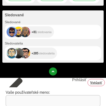
Sledované
+81
Sledované
+81
sledovania
+285
Sledovatelia
+285
sledovatelia
Prihlásiť
Vstúpiť
Vaše používateľské meno: