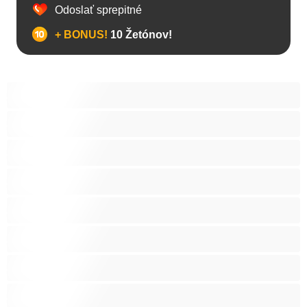
Odoslať sprepitné
+ BONUS!
10 Žetónov!
Anál
Bisexuál
Gay
Internát
Mackovia
Najlepšie pre súkromné
Priama
Páry