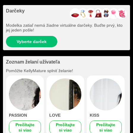
Darčeky
Modelka zatiaľ nemá žiadne virtuálne darčeky. Buďte prvý, kto
jej jeden pošle!
Vyberte darček
Zoznam želaní užívateľa
Pomôžte
KellyMature
splniť želanie!
PASSION
LOVE
KISS
Prečítajte
Prečítajte
Prečítajte
si viac
si viac
si viac