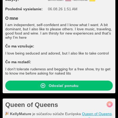
Posledné vysielanie:
06.08.26 1:51 AM
O mne
I am independent, self-confident and I know what I want. A bit
dominant, but I also like to please others. I love music, traveling,
good food and wine. I am thirsty for new experiences and that's
why I'm here
Čo ma vzrušuje:
I love being seduced and adored, but I also like to take control
Čo ma rozladí:
I don't tolerate rudeness and begging for a free show, try to get
to know me before asking for naked tits
Odoslať ponuku
Queen of Queens
KellyMature
je súčasťou súťaže Európska
Queen of Queens
.