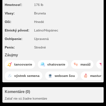
Hmotnosť:
176 lb
Vlasy:
Bruneta
Oči:
Hnedé
Etnický pôvod:
Latino/Hispánec
Ochlpenie:
Upravená
Penis:
Stredné
Záujmy
tancovanie
chatovanie
masáž
výstrek semena
webcam šou
masturbá
Komentáre (0)
Zatiaľ nie sú žiadne komentáre