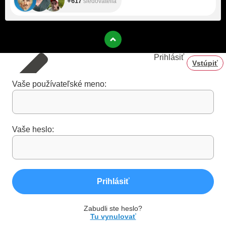
+617
sledovatelia
Prihlásiť
Vstúpiť
Vaše používateľské meno:
Vaše heslo:
Prihlásiť
Zabudli ste heslo?
Tu vynulovať