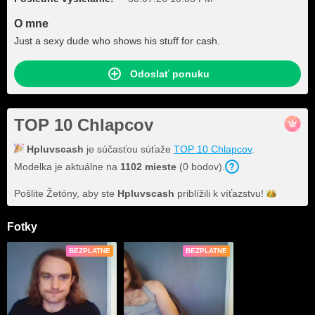
O mne
Just a sexy dude who shows his stuff for cash.
Odoslať ponuku
TOP 10 Chlapcov
Hpluvscash
je súčasťou súťaže
TOP 10 Chlapcov
.
Modelka je aktuálne na
1102 mieste
(0 bodov).
Pošlite Žetóny, aby ste
Hpluvscash
priblížili k
víťazstvu!
Fotky
BEZPLATNE
BEZPLATNE