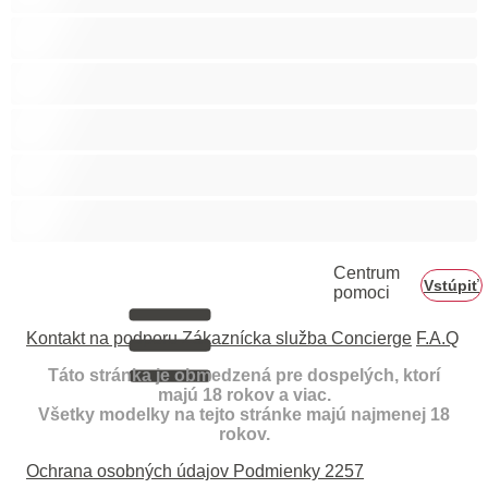
Najlepšie pre súkromné
Priama
Páry
Svalnaté
Veľký penis
Centrum
Vstúpiť
pomoci
Kontakt na podporu
Zákaznícka služba Concierge
F.A.Q
Táto stránka je obmedzená pre dospelých, ktorí
majú 18 rokov a viac.
Všetky modelky na tejto stránke majú najmenej 18
rokov.
Ochrana osobných údajov
Podmienky
2257