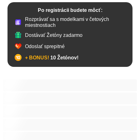
Po registrácii budete môcť:
Rozprávať sa s modelkami v četových
miestnostiach
Dostávať Žetóny zadarmo
Odoslať sprepitné
+ BONUS!
10 Žetónov!
Anál
Bisexuál
Gay
Internát
Mackovia