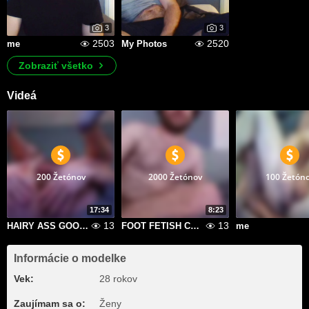
3
3
2503
2520
me
My Photos
Zobraziť všetko
Videá
200 Žetónov
2000 Žetónov
100 Žetón
17:34
8:23
13
13
HAIRY ASS GOONER VID
FOOT FETISH CUM SHOT ON FEET
me
Informácie o modelke
Vek:
28 rokov
Zaujímam sa o:
Ženy