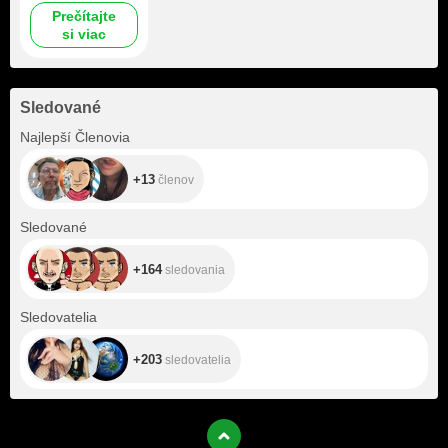
Prečítajte
si viac
Sledované
+13
Najlepší Členovia
+13
členov
+164
Sledované
+164
sledovania
+203
Sledovatelia
+203
sledovatelia