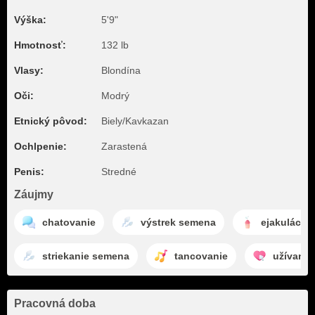
Výška:
5'9"
Hmotnosť:
132 lb
Vlasy:
Blondína
Oči:
Modrý
Etnický pôvod:
Biely/Kavkazan
Ochlpenie:
Zarastená
Penis:
Stredné
Záujmy
chatovanie
výstrek semena
ejakulácia
striekanie semena
tancovanie
užívanie 
Pracovná doba