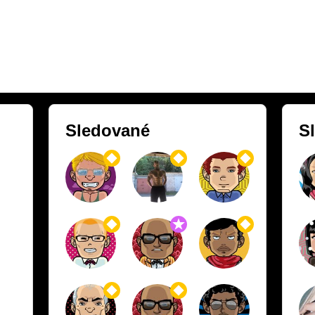
Sledované
S