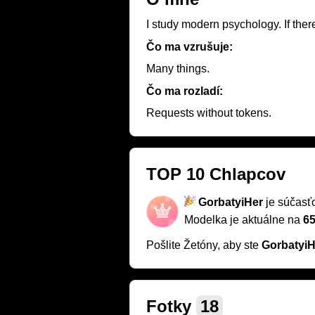
I study modern psychology. If ther
Čo ma vzrušuje:
Many things.
Čo ma rozladí:
Requests without tokens.
TOP 10 Chlapcov
GorbatyiHer
je súčasť
Modelka je aktuálne na
65
Pošlite Žetóny, aby ste
GorbatyiH
Fotky
18