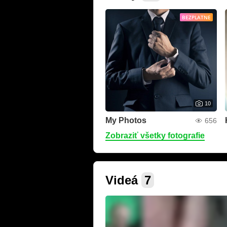
BEZPLATNE
10
My Photos
656
Zobraziť všetky fotografie
Videá
7