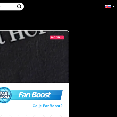
Fan Boost
Čo je FanBoost?