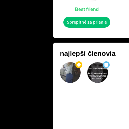
Best friend
Sprepitné za prianie
najlepší členovia