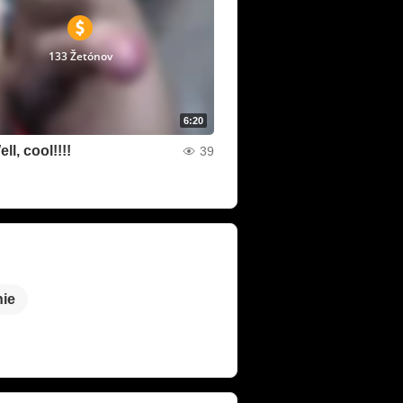
133 Žetónov
6:20
l, cool!!!!
39
nie