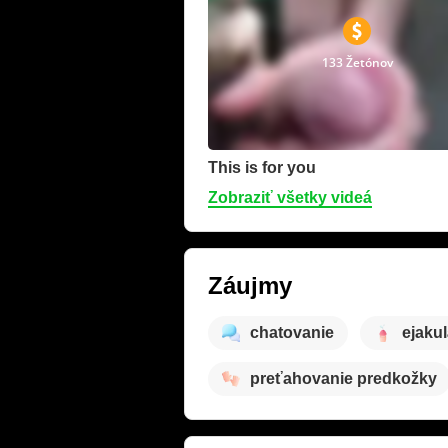
133 Žetónov
This is for you
Zobraziť všetky videá
Záujmy
chatovanie
ejakul
preťahovanie predkožky