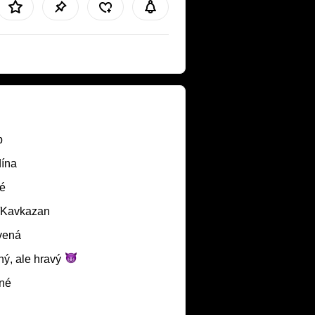
b
ína
é
/Kavkazan
vená
ý, ale
hravý
né