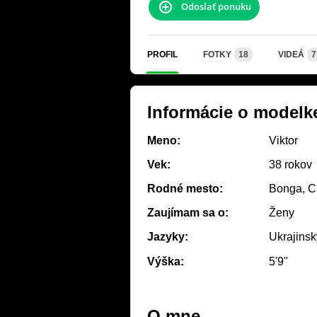
Odoslať ponuku
PROFIL
FOTKY
18
VIDEÁ
7
Informácie o modelk
Meno:
Viktor
Vek:
38 rokov
Rodné mesto:
Bonga, Ci
Zaujímam sa o:
Ženy
Jazyky:
Ukrajinsk
Výška:
5'9"
O mne