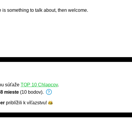
e is something to talk about, then welcome.
ou súťaže
TOP 10 Chlapcov
.
8 mieste
(10 bodov).
er
priblížili k
víťazstvu!