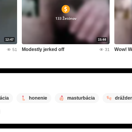
133 Žetónov
12:47
15:44
Modestly jerked off
Wow! Wel
51
31
ácia
honenie
masturbácia
drážde