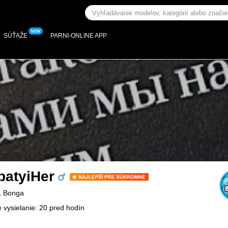
SÚŤAŽE
PARNI-ONLINE APP
batyiHer
, Bonga
 vysielanie: 20 pred hodín