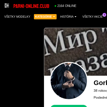
2164 ONLINE
VŠETKY MODELKY
KATEGÓRIE
HISTÓRIA
VŠETKY AKCIE
Gor
38 rokov
Posledné