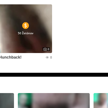
50 Žetónov
8
Hunchback!
8