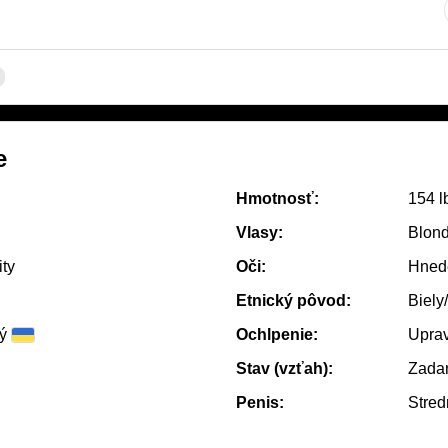
e
Hmotnosť:
154 l
Vlasy:
Blond
ty
Oči:
Hned
Etnický pôvod:
Biely
ý
Ochlpenie:
Upra
Stav (vzťah):
Zadan
Penis:
Stred