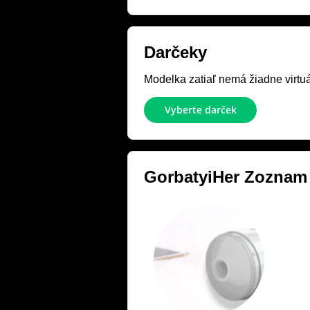
Darčeky
Modelka zatiaľ nemá žiadne virtuál
Vyberte darček
GorbatyiHer
Zoznam 