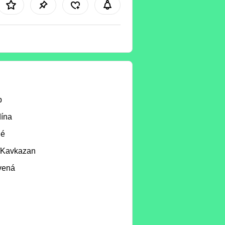
b
ína
né
/Kavkazan
vená