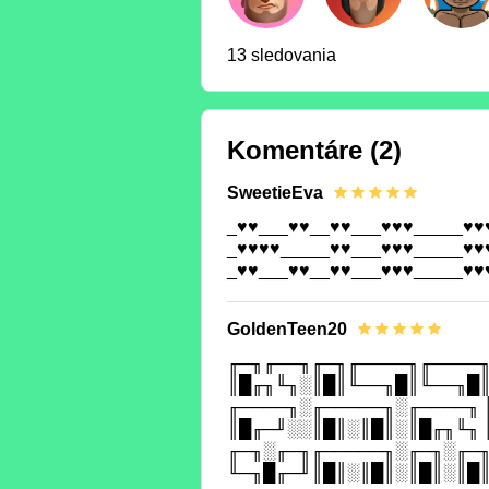
13 sledovania
Komentáre
(2)
SweetieEva
_♥♥___♥♥__♥♥___♥♥♥_____♥♥
_♥♥♥♥_____♥♥___♥♥♥_____♥♥
_♥♥___♥♥__♥♥___♥♥♥_____♥♥
GoldenTeen20
╓─╖╓──╖╓─╖╓────╖╓────╖
║█╓╖╙╖░║█║╙──╖█║╙──╖█║
╓────╖░╓─────╖░╓────╖ 
║█╓─╜░░║█║░║█║░║█╓╖╙╖ 
╓─╖░╓─╖╓─────╖░╓─╖░╓─╖
╙─╖█╓─╜║█║░║█║░║█║░║█║