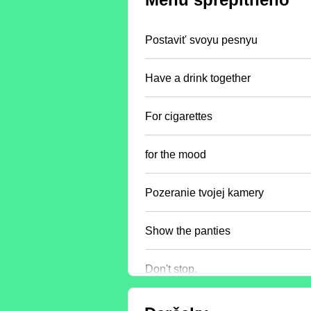
Postavit' svoyu pesnyu
Have a drink together
For cigarettes
for the mood
Pozeranie tvojej kamery
Show the panties
Don't stop.