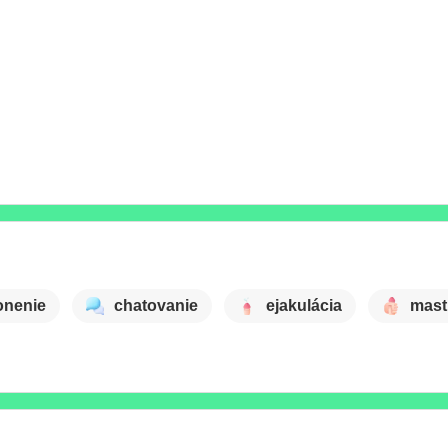
onenie
chatovanie
ejakulácia
mast