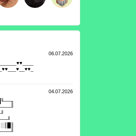
06.07.2026
______♥♥____
_♥♥___♥__♥♥_
04.07.2026
█╙──╖
────╜
╓╜
╙──╜
║░║█║
────╜