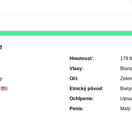
e
Hmotnosť:
179 l
Vlasy:
Blond
ry
Oči:
Zele
Etnický pôvod:
Biely
Ochlpenie:
Upra
Penis:
Malý