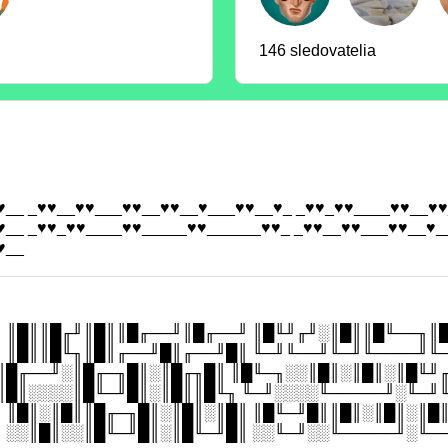
146 sledovatelia
♥__ _♥♥__♥♥___♥♥__♥♥__♥___♥♥__♥_ _♥♥_♥♥____♥♥__♥♥
♥__ _♥♥_♥♥____♥♥_____♥♥______♥♥_ _♥♥__♥♥___♥♥__♥_
♥__
 ║█║║█╓╜║█║║█╓──╜║█╓──╜ ║█╙╜╓╜░║█║║█╙──╖║
 ║█║║█╙╖║█║╓──╜█║╓──╜█║ ╙─╜╙──╜╙─╜╙────╜╙
║█╓──╜░║█╓─╖█║░║█╓╖█║ ║█╙─╖░░║█║░║█║░║█╙╜
║█║░░░░║█╙─╜█║░║█║║█╙╖ ╙─╜░░░░╙─────╜░╙─╜
 ║█║░║█║║█╓─╖█║░║█║░║█║ ║█╙─╜█║║█║░║█║░║█
 ░░║█║░░║█╙─╜█║░║█╙─╜█║ ░░╙─╜░░╙─────╜░╙─