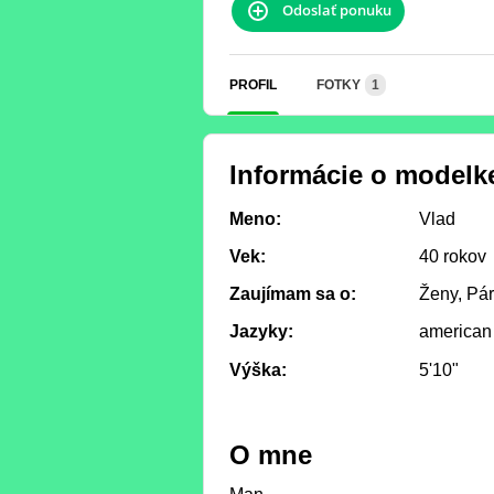
Odoslať ponuku
PROFIL
FOTKY
1
Informácie o modelk
Meno:
Vlad
Vek:
40 rokov
Zaujímam sa o:
Ženy, Pá
Jazyky:
american
Výška:
5'10"
O mne