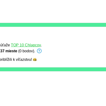
súťaže
TOP 10 Chlapcov
.
37 mieste
(0 bodov).
riblížili k
víťazstvu!