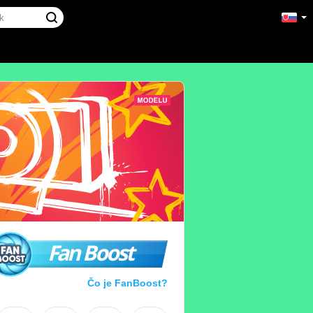
Fan Boost
Čo je FanBoost?