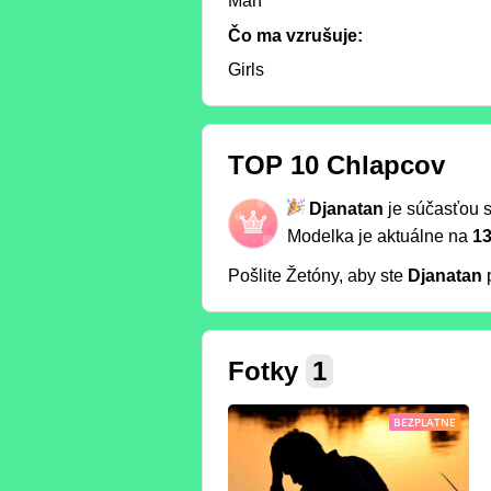
Man
Čo ma vzrušuje:
Girls
TOP 10 Chlapcov
Djanatan
je súčasťou 
Modelka je aktuálne na
13
Pošlite Žetóny, aby ste
Djanatan
p
Fotky
1
BEZPLATNE