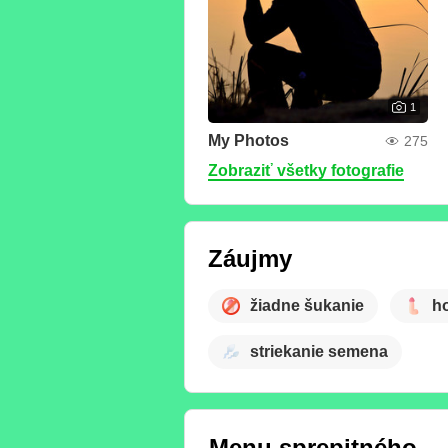
1
My Photos
275
Zobraziť všetky fotografie
Záujmy
žiadne šukanie
h
striekanie semena
Menu sprepitného