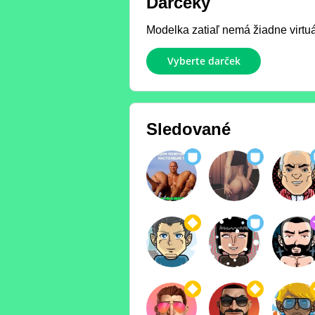
Darčeky
Modelka zatiaľ nemá žiadne virtuál
Vyberte darček
Sledované