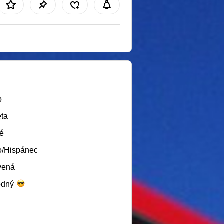
b
ta
é
o/Hispánec
vená
odný