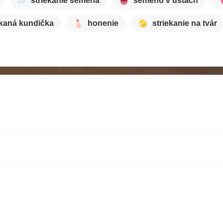
striekanie semena
semeno v ústach
ekaná kundička
honenie
striekanie na tvár