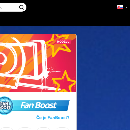
Fan Boost
Čo je FanBoost?