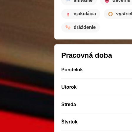
snívanie
dávenie
ejakulácia
vystri
dráždenie
Pracovná doba
Pondelok
Utorok
Streda
Štvrtok