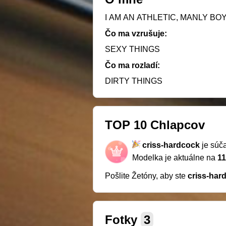
I AM AN ATHLETIC, MANLY BO
Čo ma vzrušuje:
SEXY THINGS
Čo ma rozladí:
DIRTY THINGS
TOP 10 Chlapcov
criss-hardcock
je súč
Modelka je aktuálne na
11
Pošlite Žetóny, aby ste
criss-har
Fotky
3