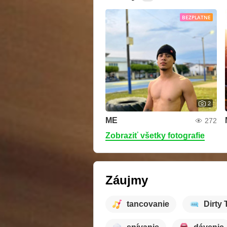
BEZPLATNE
2
ME
272
Zobraziť všetky fotografie
Záujmy
tancovanie
Dirty 