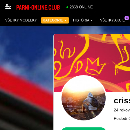
2868 ONLINE
VŠETKY MODELKY
KATEGÓRIE
HISTÓRIA
VŠETKY AKCIE
cri
24 rokov
Posledné