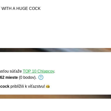
Y WITH A HUGE COCK
asťou súťaže
TOP 10 Chlapcov
.
62 mieste
(0 bodov).
dcock
priblížili k
víťazstvu!