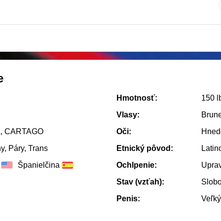
e
Hmotnosť:
150 l
Vlasy:
Brune
a, CARTAGO
Oči:
Hned
y, Páry, Trans
Etnický pôvod:
Latin
Španielčina
Ochlpenie:
Upra
Stav (vzťah):
Slob
Penis:
Veľký