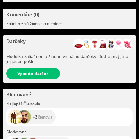
Komentáre (0)
Zatiaľ nie sú žiadne komentáre
Darčeky
Modelka zatiaľ nemá žiadne virtuálne darčeky. Buďte prvý, kto
jej jeden pošle!
Vyberte darček
Sledované
+3
Najlepší Členovia
+3
členovia
+128
Sledované