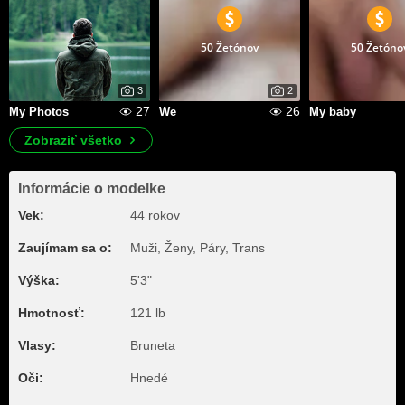
50 Žetónov
50 Žetóno
3
2
27
26
My Photos
We
My baby
Zobraziť všetko
Informácie o modelke
Vek:
44 rokov
Zaujímam sa o:
Muži, Ženy, Páry, Trans
Výška:
5'3"
Hmotnosť:
121 lb
Vlasy:
Bruneta
Oči:
Hnedé