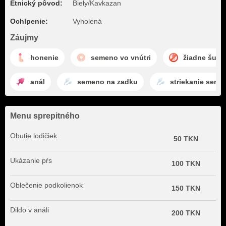
Etnický pôvod:
Biely/Kavkazan
Ochlpenie:
Vyholená
Záujmy
honenie
semeno vo vnútri
žiadne šuka
anál
semeno na zadku
striekanie seme
Menu sprepitného
Obutie lodičiek
50 TKN
Ukázanie pŕs
100 TKN
Oblečenie podkolienok
150 TKN
Dildo v análi
200 TKN