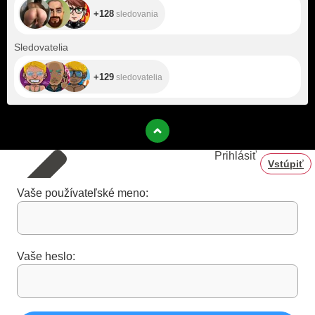
+128
sledovania
+129
Sledovatelia
+129
sledovatelia
Prihlásiť
Vstúpiť
Vaše používateľské meno:
Vaše heslo: