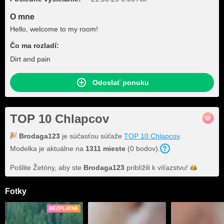
O mne
Hello, welcome to my room!
Čo ma rozladí:
Dirt and pain
Odoslať ponuku
TOP 10 Chlapcov
Brodaga123
je súčasťou súťaže
TOP 10 Chlapcov
.
Modelka je aktuálne na
1311 mieste
(0 bodov).
Pošlite Žetóny, aby ste
Brodaga123
priblížili k
víťazstvu!
Fotky
BEZPLATNE