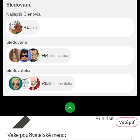
Sledované
+1
Najlepší Členovia
+1
člen
+84
Sledované
+84
sledovania
+158
Sledovatelia
+158
sledovatelia
Prihlásiť
Vstúpiť
Vaše používateľské meno: