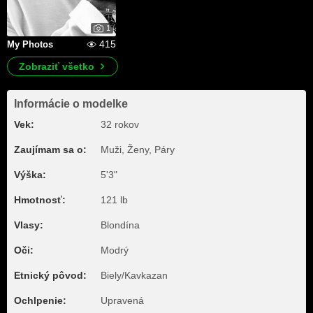
1
415
My Photos
Zobraziť všetko
Informácie o modelke
Vek:
32 rokov
Zaujímam sa o:
Muži, Ženy, Páry
Výška:
5'3"
Hmotnosť:
121 lb
Vlasy:
Blondína
Oči:
Modrý
Etnický pôvod:
Biely/Kavkazan
Ochlpenie:
Upravená