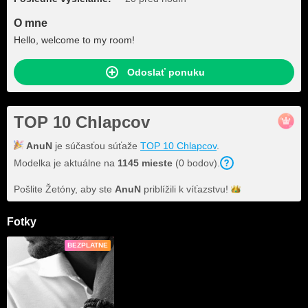
O mne
Hello, welcome to my room!
Odoslať ponuku
TOP 10 Chlapcov
AnuN
je súčasťou súťaže
TOP 10 Chlapcov
.
Modelka je aktuálne na
1145 mieste
(0 bodov).
Pošlite Žetóny, aby ste
AnuN
priblížili k
víťazstvu!
Fotky
BEZPLATNE