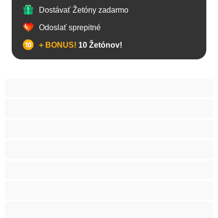
Dostávať Žetóny zadarmo
Odoslať sprepitné
+ BONUS!
10 Žetónov!
Anál
Bisexuál
Gay
Internát
Mackovia
Najlepšie pre súkromné
Priama