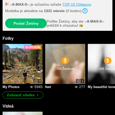
--lI-MAX-ll--
je súčasťou súťaže
TOP 10 Chlapcov
.
Modelka je aktuálne na
1331 mieste
(0 bodov).
Pošlite Žetóny, aby ste
--lI-MAX-ll--
Poslať Žetóny
priblížili k
víťazstvu!
Fotky
BEZPLATNE
100 Žetónov
200 Žetón
3
1
5945
277
My Photos
feet
Zobraziť všetko
Videá