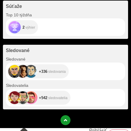
Súťaže
Top 10 týždňa
2
výhier
Sledované
+336
Sledované
+336
sledovania
+542
Sledovatelia
+542
sledovatelia
Prihlásiť