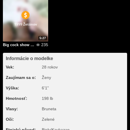
1999 Žetónov
5:27
235
Big cock show and cum shoots
Informácie o modelke
Vek:
28 rokov
Zaujímam sa o:
Ženy
Výška:
6'1"
Hmotnosť:
198 lb
Vlasy:
Bruneta
Oči:
Zelené
Etnický pôvod:
Biely/Kavkazan