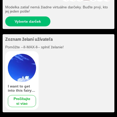
Modelka zatiaľ nemá žiadne virtuálne darčeky. Buďte prvý, kto
jej jeden pošle!
Vyberte darček
Zoznam želaní užívateľa
Pomôžte
--lI-MAX-ll--
splniť želanie!
I want to get
into this fairy
tale *_*
Prečítajte
si viac