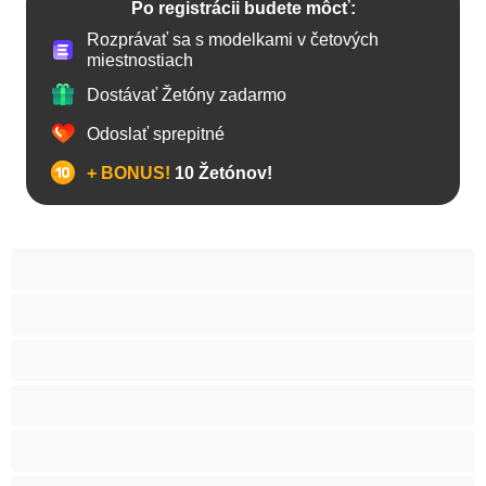
Po registrácii budete môcť:
Rozprávať sa s modelkami v četových
miestnostiach
Dostávať Žetóny zadarmo
Odoslať sprepitné
+ BONUS!
10 Žetónov!
Anál
Bisexuál
Gay
Internát
Mackovia
Najlepšie pre súkromné